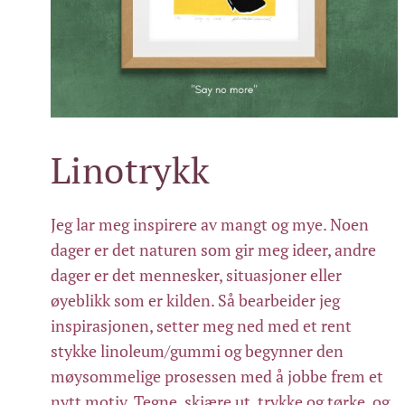
Linotrykk
Jeg lar meg inspirere av mangt og mye. Noen
dager er det naturen som gir meg ideer, andre
dager er det mennesker, situasjoner eller
øyeblikk som er kilden. Så bearbeider jeg
inspirasjonen, setter meg ned med et rent
stykke linoleum/gummi og begynner den
møysommelige prosessen med å jobbe frem et
nytt motiv. Tegne, skjære ut, trykke og tørke, og